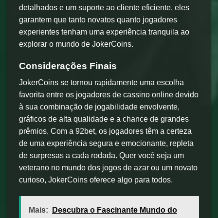
detalhados e um suporte ao cliente eficiente, eles
garantem que tanto novatos quanto jogadores
experientes tenham uma experiência tranquila ao
explorar o mundo de JokerCoins.
Considerações Finais
JokerCoins se tornou rapidamente uma escolha
favorita entre os jogadores de cassino online devido
à sua combinação de jogabilidade envolvente,
gráficos de alta qualidade e a chance de grandes
prêmios. Com a 92bet, os jogadores têm a certeza
de uma experiência segura e emocionante, repleta
de surpresas a cada rodada. Quer você seja um
veterano no mundo dos jogos de azar ou um novato
curioso, JokerCoins oferece algo para todos.
Mais:
Descubra o Fascinante Mundo do