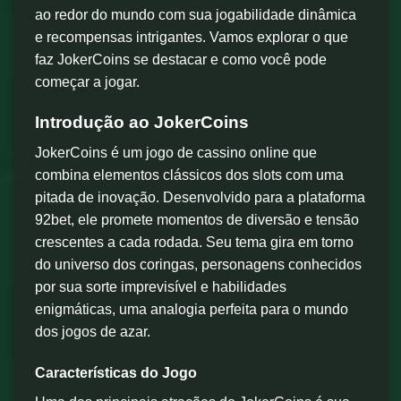
ao redor do mundo com sua jogabilidade dinâmica
e recompensas intrigantes. Vamos explorar o que
faz JokerCoins se destacar e como você pode
começar a jogar.
Introdução ao JokerCoins
JokerCoins é um jogo de cassino online que
combina elementos clássicos dos slots com uma
pitada de inovação. Desenvolvido para a plataforma
92bet, ele promete momentos de diversão e tensão
crescentes a cada rodada. Seu tema gira em torno
do universo dos coringas, personagens conhecidos
por sua sorte imprevisível e habilidades
enigmáticas, uma analogia perfeita para o mundo
dos jogos de azar.
Características do Jogo