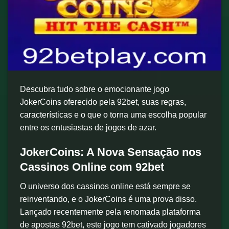
Descubra tudo sobre o emocionante jogo
JokerCoins oferecido pela 92bet, suas regras,
características e o que o torna uma escolha popular
entre os entusiastas de jogos de azar.
JokerCoins: A Nova Sensação nos
Cassinos Online com 92bet
O universo dos cassinos online está sempre se
reinventando, e o JokerCoins é uma prova disso.
Lançado recentemente pela renomada plataforma
de apostas 92bet, este jogo tem cativado jogadores