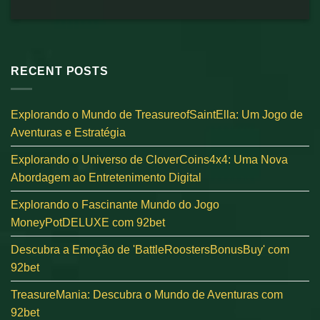
RECENT POSTS
Explorando o Mundo de TreasureofSaintElla: Um Jogo de
Aventuras e Estratégia
Explorando o Universo de CloverCoins4x4: Uma Nova
Abordagem ao Entretenimento Digital
Explorando o Fascinante Mundo do Jogo
MoneyPotDELUXE com 92bet
Descubra a Emoção de 'BattleRoostersBonusBuy' com
92bet
TreasureMania: Descubra o Mundo de Aventuras com
92bet