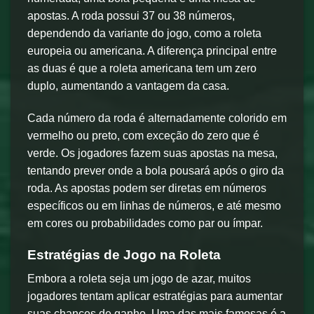
apostas. A roda possui 37 ou 38 números,
dependendo da variante do jogo, como a roleta
europeia ou americana. A diferença principal entre
as duas é que a roleta americana tem um zero
duplo, aumentando a vantagem da casa.
Cada número da roda é alternadamente colorido em
vermelho ou preto, com exceção do zero que é
verde. Os jogadores fazem suas apostas na mesa,
tentando prever onde a bola pousará após o giro da
roda. As apostas podem ser diretas em números
específicos ou em linhas de números, e até mesmo
em cores ou probabilidades como par ou ímpar.
Estratégias de Jogo na Roleta
Embora a roleta seja um jogo de azar, muitos
jogadores tentam aplicar estratégias para aumentar
suas chances de ganho. Uma das mais famosas é a