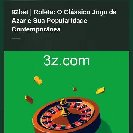
92bet | Roleta: O Clássico Jogo de
Azar e Sua Popularidade
Contemporânea