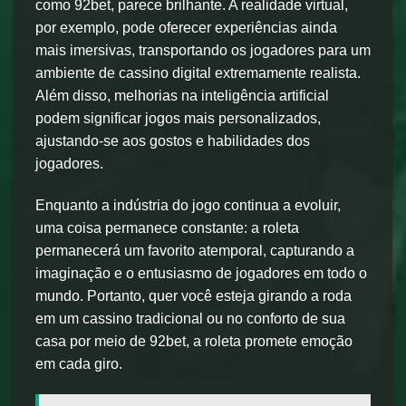
como 92bet, parece brilhante. A realidade virtual,
por exemplo, pode oferecer experiências ainda
mais imersivas, transportando os jogadores para um
ambiente de cassino digital extremamente realista.
Além disso, melhorias na inteligência artificial
podem significar jogos mais personalizados,
ajustando-se aos gostos e habilidades dos
jogadores.
Enquanto a indústria do jogo continua a evoluir,
uma coisa permanece constante: a roleta
permanecerá um favorito atemporal, capturando a
imaginação e o entusiasmo de jogadores em todo o
mundo. Portanto, quer você esteja girando a roda
em um cassino tradicional ou no conforto de sua
casa por meio de 92bet, a roleta promete emoção
em cada giro.