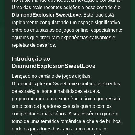
Uma das mais recentes adições a esse cenário é o
DiamondExplosionSweetLove
. Este jogo está
rapidamente conquistando um espaço significativo
entre os entusiastas de jogos online, especialmente
aqueles que procuram experiências cativantes e
repletas de desafios.
Introdução ao
DiamondExplosionSweetLove
Lançado no cenário de jogos digitais,
DiamondExplosionSweetLove combina elementos
de estratégia, sorte e habilidades visuais,
proporcionando uma experiência única que ressoa
tanto com os jogadores casuais quanto com os
competidores mais sérios. A sua essência gira em
torno de uma temática romântica e cheia de brilhos,
onde os jogadores buscam acumular o maior