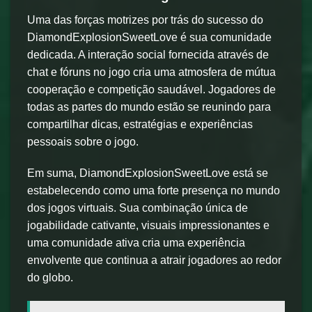
Uma das forças motrizes por trás do sucesso do
DiamondExplosionSweetLove é sua comunidade
dedicada. A interação social fornecida através de
chat e fóruns no jogo cria uma atmosfera de mútua
cooperação e competição saudável. Jogadores de
todas as partes do mundo estão se reunindo para
compartilhar dicas, estratégias e experiências
pessoais sobre o jogo.
Em suma, DiamondExplosionSweetLove está se
estabelecendo como uma forte presença no mundo
dos jogos virtuais. Sua combinação única de
jogabilidade cativante, visuais impressionantes e
uma comunidade ativa cria uma experiência
envolvente que continua a atrair jogadores ao redor
do globo.