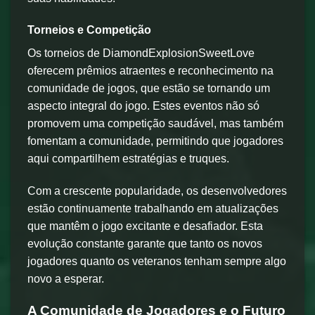
Torneios e Competição
Os torneios de DiamondExplosionSweetLove
oferecem prêmios atraentes e reconhecimento na
comunidade de jogos, que estão se tornando um
aspecto integral do jogo. Estes eventos não só
promovem uma competição saudável, mas também
fomentam a comunidade, permitindo que jogadores
aqui compartilhem estratégias e truques.
Com a crescente popularidade, os desenvolvedores
estão continuamente trabalhando em atualizações
que mantêm o jogo excitante e desafiador. Esta
evolução constante garante que tanto os novos
jogadores quanto os veteranos tenham sempre algo
novo a esperar.
A Comunidade de Jogadores e o Futuro