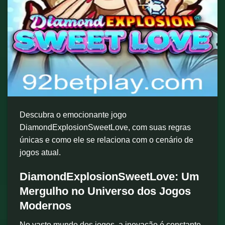
Descubra o emocionante jogo
DiamondExplosionSweetLove, com suas regras
únicas e como ele se relaciona com o cenário de
jogos atual.
DiamondExplosionSweetLove: Um
Mergulho no Universo dos Jogos
Modernos
No vasto mundo dos jogos, a inovação é constante.