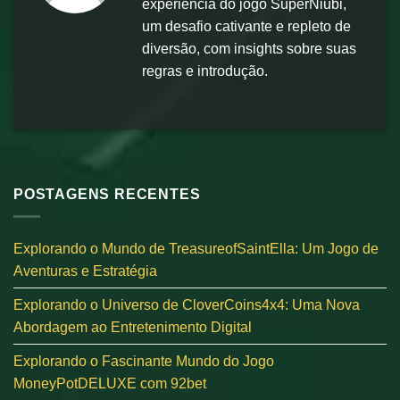
experiência do jogo SuperNiubi,
um desafio cativante e repleto de
diversão, com insights sobre suas
regras e introdução.
POSTAGENS RECENTES
Explorando o Mundo de TreasureofSaintElla: Um Jogo de
Aventuras e Estratégia
Explorando o Universo de CloverCoins4x4: Uma Nova
Abordagem ao Entretenimento Digital
Explorando o Fascinante Mundo do Jogo
MoneyPotDELUXE com 92bet