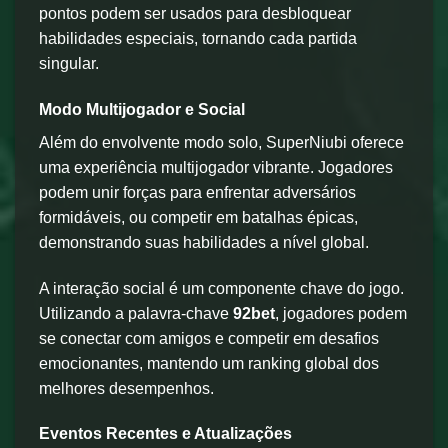
pontos podem ser usados para desbloquear
habilidades especiais, tornando cada partida
singular.
Modo Multijogador e Social
Além do envolvente modo solo, SuperNiubi oferece
uma experiência multijogador vibrante. Jogadores
podem unir forças para enfrentar adversários
formidáveis, ou competir em batalhas épicas,
demonstrando suas habilidades a nível global.
A interação social é um componente chave do jogo.
Utilizando a palavra-chave
92bet
, jogadores podem
se conectar com amigos e competir em desafios
emocionantes, mantendo um ranking global dos
melhores desempenhos.
Eventos Recentes e Atualizações