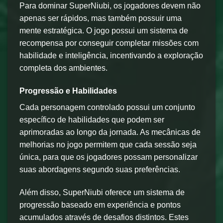
Para dominar SuperNiubi, os jogadores devem não
apenas ser rápidos, mas também possuir uma
mente estratégica. O jogo possui um sistema de
recompensa por conseguir completar missões com
habilidade e inteligência, incentivando a exploração
completa dos ambientes.
Progressão e Habilidades
Cada personagem controlado possui um conjunto
específico de habilidades que podem ser
aprimoradas ao longo da jornada. As mecânicas de
melhorias no jogo permitem que cada sessão seja
única, para que os jogadores possam personalizar
suas abordagens segundo suas preferências.
Além disso, SuperNiubi oferece um sistema de
progressão baseado em experiência e pontos
acumulados através de desafios distintos. Estes