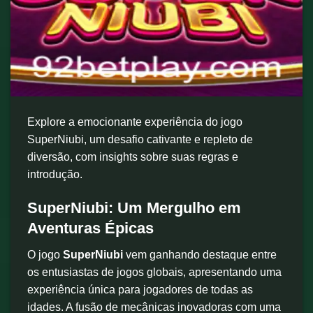
Explore a emocionante experiência do jogo
SuperNiubi, um desafio cativante e repleto de
diversão, com insights sobre suas regras e
introdução.
SuperNiubi: Um Mergulho em
Aventuras Épicas
O jogo
SuperNiubi
vem ganhando destaque entre
os entusiastas de jogos globais, apresentando uma
experiência única para jogadores de todas as
idades. A fusão de mecânicas inovadoras com uma