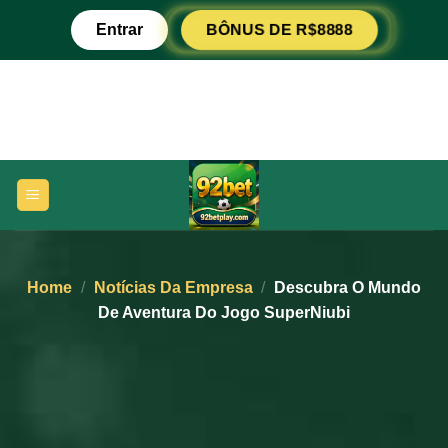
Ir
BÔNUS DE R$8888
Entrar
para
o
conteúdo
Home
/
Notícias Da Empresa
/
Descubra O Mundo
De Aventura Do Jogo SuperNiubi