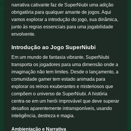
narrativa cativante faz de SuperNiubi uma adição
obrigatória para qualquer amante de jogos. Aqui
vamos explorar a introdução do jogo, sua dinâmica,
junto às regras essenciais para uma jogabilidade
envolvente.
Introdução ao Jogo SuperNiubi
Em um mundo de fantasia vibrante, SuperNiubi
transporta os jogadores para uma dimensão onde a
imaginação não tem limites. Desde o lançamento, a
comunidade gamer tem estado animada para
explorar os reinos exuberantes e misteriosos que
compõem o universo de SuperNiubi. A história
centra-se em um herói improvável que deve superar
desafios aparentemente intransponíveis, usando
inteligência, destreza e magia.
Ambientação e Narrativa