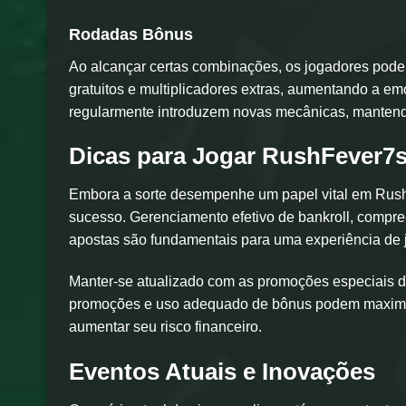
Rodadas Bônus
Ao alcançar certas combinações, os jogadores pod
gratuitos e multiplicadores extras, aumentando a em
regularmente introduzem novas mecânicas, mantendo 
Dicas para Jogar RushFever7
Embora a sorte desempenhe um papel vital em Rush
sucesso. Gerenciamento efetivo de bankroll, comp
apostas são fundamentais para uma experiência de jog
Manter-se atualizado com as promoções especiais da
promoções e uso adequado de bônus podem maximiza
aumentar seu risco financeiro.
Eventos Atuais e Inovações