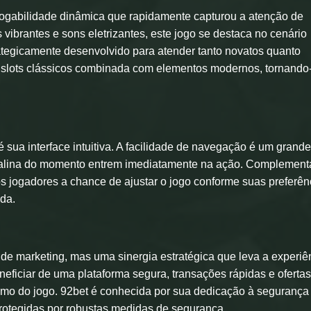
ogabilidade dinâmica que rapidamente capturou a atenção de
vibrantes e sons eletrizantes, este jogo se destaca no cenário
ategicamente desenvolvido para atender tanto novatos quanto
s slots clássicos combinada com elementos modernos, tornand
 sua interface intuitiva. A facilidade de navegação é um grande
enalina do momento entrem imediatamente na ação. Complement
os jogadores a chance de ajustar o jogo conforme suas preferên
da.
e marketing, mas uma sinergia estratégica que leva a experiê
ficiar de uma plataforma segura, transações rápidas e ofertas
smo do jogo. 92bet é conhecida por sua dedicação à segurança
protegidas por robustas medidas de segurança.