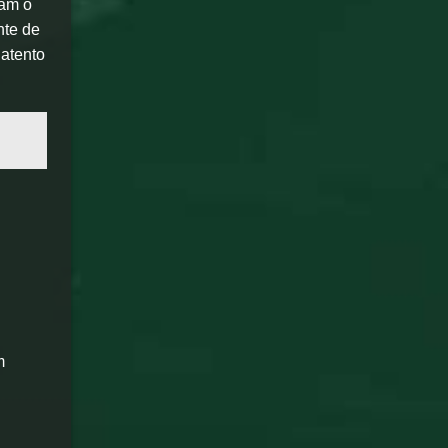
cam o
nte de
 atento
m