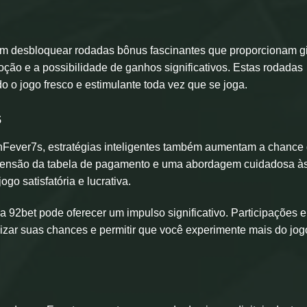
em desbloquear rodadas bônus fascinantes que proporcionam g
oção e a possibilidade de ganhos significativos. Estas rodadas
o jogo fresco e estimulante toda vez que se joga.
s
Fever7s, estratégias inteligentes também aumentam a chance
reensão da tabela de pagamento e uma abordagem cuidadosa à
o satisfatória e lucrativa.
 92bet pode oferecer um impulso significativo. Participações 
r suas chances e permitir que você experimente mais do jo