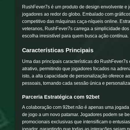
RushFever7s é um produto de design envolvente e j
jogadores ao redor do globo. Embalado com gráficos 
competitivo das máquinas caça-níqueis online. Estr
veteranos, RushFever7s carrega a simplicidade do
escolha irresistível para quem busca ação contínua.
Características Principais
Uma das principais características do RushFever7s é
atrativo, permitindo que jogadores focados na adr
isto, a alta capacidade de personalização oferece a
pessoais, tornando cada sessão única e personaliza
Parceria Estratégica com 92bet
A colaboração com 92bet não é apenas uma jogada d
de jogo a um novo patamar. Jogadores podem se bene
promocionais exclusivas que intensificam o entusia
jogador, garantindo que todas as interações sejam 