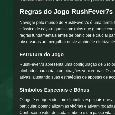
Regras do Jogo RushFever7s
Navegar pelo mundo de RushFever7s é uma tarefa fei
clássico de caça-níqueis com rolos que giram e co
regras fundamentais antes de participar é crucial p
observadas ao mergulhar neste ambiente eletrizante
Estrutura do Jogo
RushFever7s apresenta uma configuração de 5 rolo
alinhados para criar combinações vencedoras. Os j
ativas, ajustando suas estratégias de apostas de aco
Símbolos Especiais e Bônus
O jogo é enriquecido com símbolos especiais que at
particular, potencializam as vitórias e ativam roda
Conhecer o valor de cada símbolo é um passo vital p