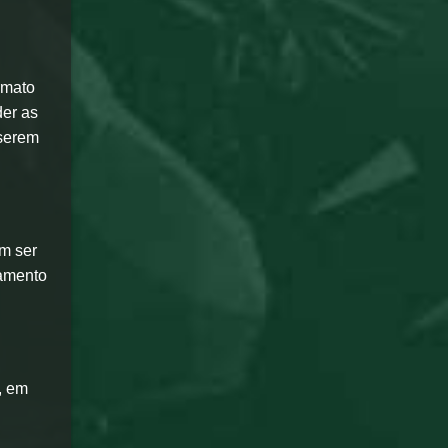
rmato
der as
 serem
m ser
gamento
, em