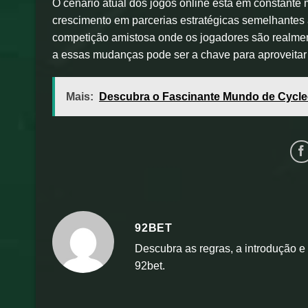
O cenário atual dos jogos online está em constante
crescimento em parcerias estratégicas semelhante
competição amistosa onde os jogadores são realmen
a essas mudanças pode ser a chave para aproveitar
Mais:
Descubra o Fascinante Mundo de Cycle
92BET
Descubra as regras, a introdução 
92bet.