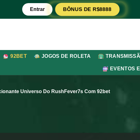
Entrar
BÔNUS DE R$8888
92BET
JOGOS DE ROLETA
TRANSMISSÃ
EVENTOS 
ionante Universo Do RushFever7s Com 92bet