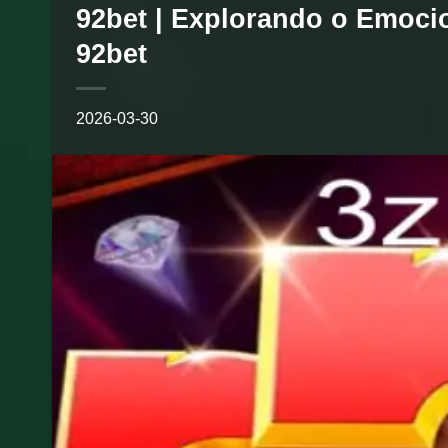
92bet | Explorando o Emoc
92bet
2026-03-30