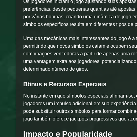
Os jogadores iniciam o jogo ajustando suas apostas
preferências, desde pequenas quantias até apostas 
por várias bobinas, criando uma dinâmica de jogo 
símbolos específicos resulta em diferentes tipos de 
Uma das mecânicas mais interessantes do jogo é a 
permitindo que novos símbolos caiam e ocupem seu
combinações vencedoras a partir de apenas uma roda
uma vantagem extra aos jogadores, potencializando
determinado número de giros.
Bônus e Recursos Especiais
No instante em que símbolos especiais alinham-se,
jogadores um impulso adicional em sua experiência 
pode substituir outros símbolos para formar combi
jogo também oferece jackpots progressivos que acu
Impacto e Popularidade