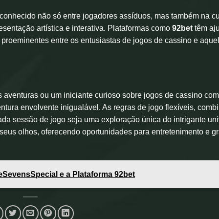
conhecido não só entre jogadores assíduos, mas também na cu
esentação artística e interativa. Plataformas como
92bet
têm aj
os proeminentes entre os entusiastas de jogos de cassino e aque
 aventuras ou um iniciante curioso sobre jogos de cassino co
tura envolvente inigualável. As regras de jogo flexíveis, comb
ada sessão de jogo seja uma exploração única do intrigante un
seus olhos, oferecendo oportunidades para entretenimento e g
eSevensSpecial e a Plataforma 92bet