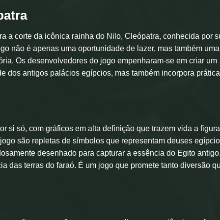
patra
 a corte da icônica rainha do Nilo, Cleópatra, conhecida por 
e jogo não é apenas uma oportunidade de lazer, mas também uma
stória. Os desenvolvedores do jogo empenharam-se em criar um
e dos antigos palácios egípcios, mas também incorpora prátic
si só, com gráficos em alta definição que trazem vida a figur
do jogo são repletas de símbolos que representam deuses egípcio
adosamente desenhado para capturar a essência do Egito antigo
ncia das terras do faraó. É um jogo que promete tanto diversão q