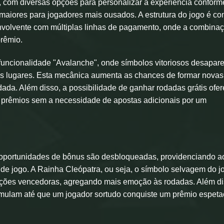
, com diversas opções para personalizar a experiência conform
maiores para jogadores mais ousados. A estrutura do jogo é c
envolvente com múltiplas linhas de pagamento, onde a combina
prêmio.
funcionalidade "Avalanche", onde símbolos vitoriosos desapar
s lugares. Esta mecânica aumenta as chances de formar novas
da. Além disso, a possibilidade de ganhar rodadas grátis ofe
 prêmios sem a necessidade de apostas adicionais por um
 oportunidades de bônus são desbloqueadas, providenciando a
de jogo. A Rainha Cleópatra, ou seja, o símbolo selvagem do j
nações vencedoras, agregando mais emoção às rodadas. Além di
mulam até que um jogador sortudo conquiste um prêmio espetac