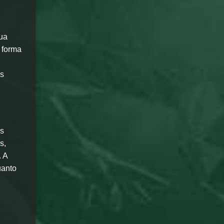
sua
 forma
as
as
s,
. A
uanto