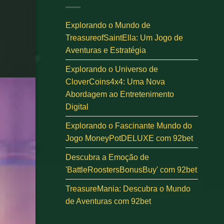
Explorando o Mundo de
TreasureofSaintElla: Um Jogo de
Aventuras e Estratégia
Explorando o Universo de
CloverCoins4x4: Uma Nova
Abordagem ao Entretenimento
Digital
Explorando o Fascinante Mundo do
Jogo MoneyPotDELUXE com 92bet
Descubra a Emoção de
'BattleRoostersBonusBuy' com 92bet
TreasureMania: Descubra o Mundo
de Aventuras com 92bet