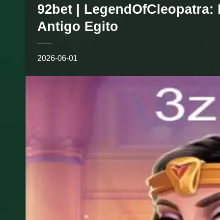
92bet | LegendOfCleopatra:
Antigo Egito
2026-06-01