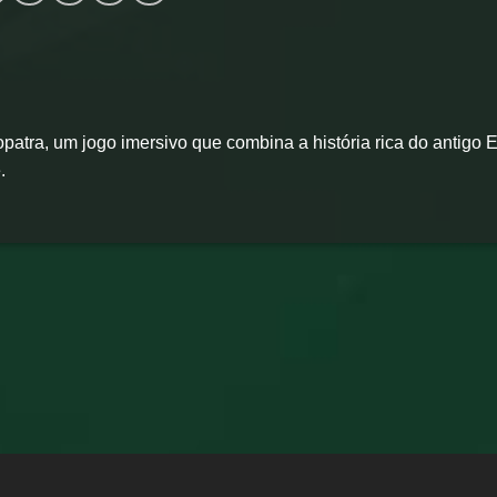
tra, um jogo imersivo que combina a história rica do antigo E
.