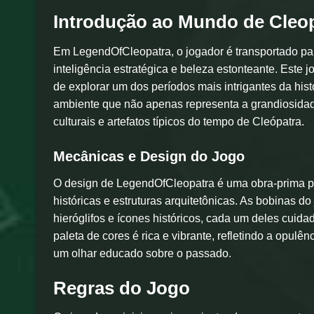
Introdução ao Mundo de Cleo
Em LegendOfCleopatra, o jogador é transportado para
inteligência estratégica e beleza estonteante. Est
de explorar um dos períodos mais intrigantes da hi
ambiente que não apenas representa a grandiosidad
culturais e artefatos típicos do tempo de Cleópatra.
Mecânicas e Design do Jogo
O design de LegendOfCleopatra é uma obra-prima por 
históricas e estruturas arquitetônicas. As bobinas 
hieróglifos e ícones históricos, cada um deles cuid
paleta de cores é rica e vibrante, refletindo a opulê
um olhar educado sobre o passado.
Regras do Jogo