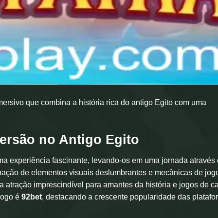
rsivo que combina a história rica do antigo Egito com uma
rsão no Antigo Egito
a experiência fascinante, levando-os em uma jornada através
nação de elementos visuais deslumbrantes e mecânicas de jog
 atração imprescindível para amantes da história e jogos de c
jogo é
92bet
, destacando a crescente popularidade das plataf