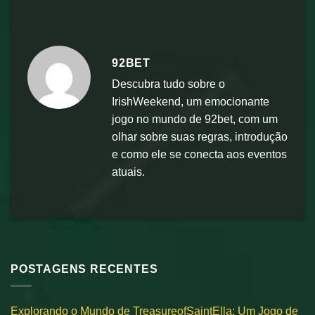
92BET
Descubra tudo sobre o
IrishWeekend, um emocionante
jogo no mundo de 92bet, com um
olhar sobre suas regras, introdução
e como ele se conecta aos eventos
atuais.
POSTAGENS RECENTES
Explorando o Mundo de TreasureofSaintElla: Um Jogo de