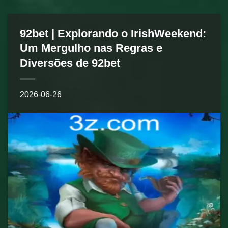
92bet | Explorando o IrishWeekend:
Um Mergulho nas Regras e
Diversões de 92bet
2026-06-26