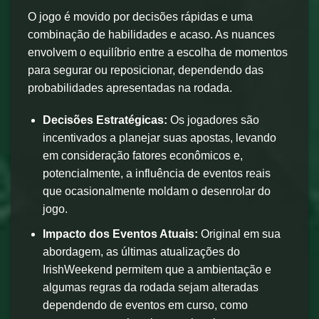
O jogo é movido por decisões rápidas e uma
combinação de habilidades e acaso. As nuances
envolvem o equilíbrio entre a escolha de momentos
para segurar ou reposicionar, dependendo das
probabilidades apresentadas na rodada.
Decisões Estratégicas:
Os jogadores são
incentivados a planejar suas apostas, levando
em consideração fatores econômicos e,
potencialmente, a influência de eventos reais
que ocasionalmente moldam o desenrolar do
jogo.
Impacto dos Eventos Atuais:
Original em sua
abordagem, as últimas atualizações do
IrishWeekend permitem que a ambientação e
algumas regras da rodada sejam alteradas
dependendo de eventos em curso, como