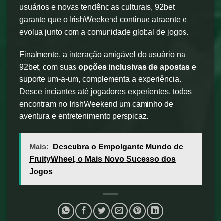
usuários e novas tendências culturais, 92bet
garante que o IrishWeekend continue atraente e
evolua junto com a comunidade global de jogos.
Finalmente, a interação amigável do usuário na
92bet, com suas
opções inclusivas de apostas
e
suporte um-a-um, complementa a experiência.
Desde inciantes até jogadores experientes, todos
encontram no IrishWeekend um caminho de
aventura e entretenimento perspicaz.
Mais:
Descubra o Empolgante Mundo de
FruityWheel, o Mais Novo Sucesso dos
Jogos