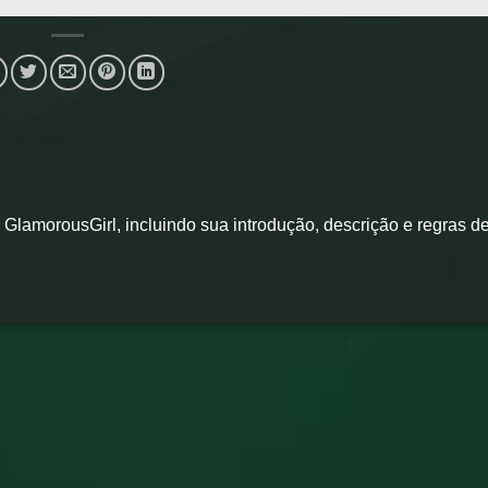
GlamorousGirl, incluindo sua introdução, descrição e regras d