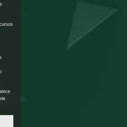
s
ecursos
e
o
alece
ete