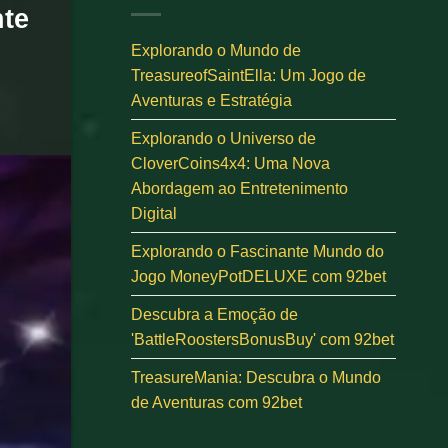
nte
Explorando o Mundo de
TreasureofSaintElla: Um Jogo de
Aventuras e Estratégia
Explorando o Universo de
CloverCoins4x4: Uma Nova
Abordagem ao Entretenimento
Digital
Explorando o Fascinante Mundo do
Jogo MoneyPotDELUXE com 92bet
Descubra a Emoção de
'BattleRoostersBonusBuy' com 92bet
TreasureMania: Descubra o Mundo
de Aventuras com 92bet