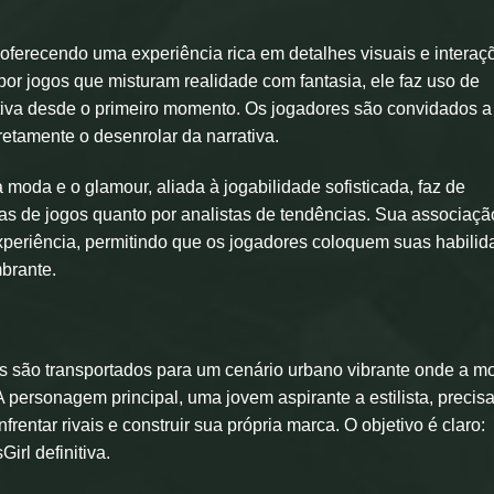
oferecendo uma experiência rica em detalhes visuais e interaç
r jogos que misturam realidade com fantasia, ele faz uso de
tiva desde o primeiro momento. Os jogadores são convidados a
etamente o desenrolar da narrativa.
da e o glamour, aliada à jogabilidade sofisticada, faz de
tas de jogos quanto por analistas de tendências. Sua associaç
periência, permitindo que os jogadores coloquem suas habilid
brante.
es são transportados para um cenário urbano vibrante onde a m
A personagem principal, uma jovem aspirante a estilista, precis
entar rivais e construir sua própria marca. O objetivo é claro:
irl definitiva.