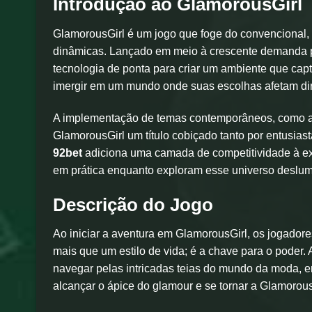
Introdução ao GlamorousGirl
GlamorousGirl é um jogo que foge do convencional, 
dinâmicas. Lançado em meio à crescente demanda po
tecnologia de ponta para criar um ambiente que cap
imergir em um mundo onde suas escolhas afetam dir
A implementação de temas contemporâneos, como a mo
GlamorousGirl um título cobiçado tanto por entusias
92bet
adiciona uma camada de competitividade à ex
em prática enquanto exploram esse universo deslum
Descrição do Jogo
Ao iniciar a aventura em GlamorousGirl, os jogador
mais que um estilo de vida; é a chave para o poder. 
navegar pelas intricadas teias do mundo da moda, enfr
alcançar o ápice do glamour e se tornar a GlamorousG