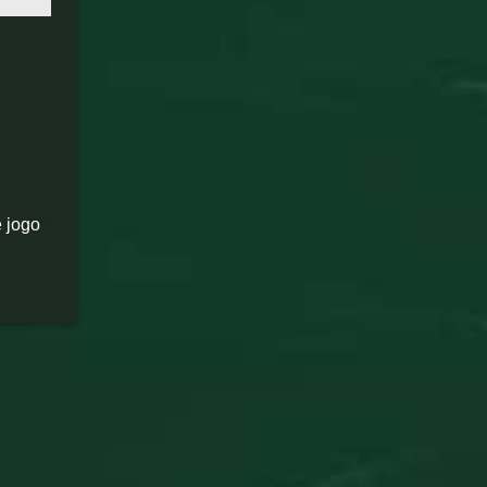
e jogo