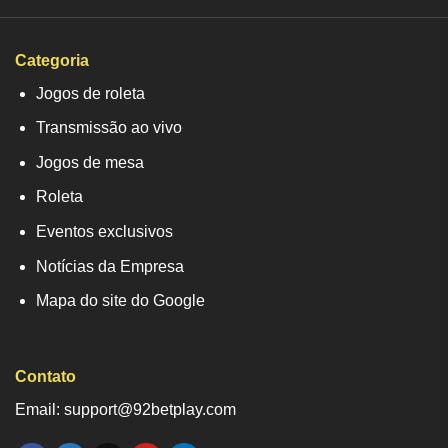
Categoria
Jogos de roleta
Transmissão ao vivo
Jogos de mesa
Roleta
Eventos exclusivos
Notícias da Empresa
Mapa do site do Google
Contato
Email: support@92betplay.com