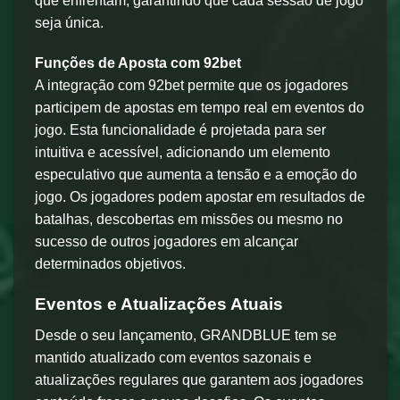
que enfrentam, garantindo que cada sessão de jogo
seja única.
Funções de Aposta com 92bet
A integração com 92bet permite que os jogadores
participem de apostas em tempo real em eventos do
jogo. Esta funcionalidade é projetada para ser
intuitiva e acessível, adicionando um elemento
especulativo que aumenta a tensão e a emoção do
jogo. Os jogadores podem apostar em resultados de
batalhas, descobertas em missões ou mesmo no
sucesso de outros jogadores em alcançar
determinados objetivos.
Eventos e Atualizações Atuais
Desde o seu lançamento, GRANDBLUE tem se
mantido atualizado com eventos sazonais e
atualizações regulares que garantem aos jogadores