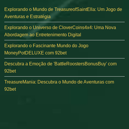
Explorando o Mundo de TreasureofSaintElla: Um Jogo de
Aventuras e Estratégia
Explorando o Universo de CloverCoins4x4: Uma Nova
Abordagem ao Entretenimento Digital
Explorando o Fascinante Mundo do Jogo
MoneyPotDELUXE com 92bet
Descubra a Emoção de 'BattleRoostersBonusBuy' com
92bet
TreasureMania: Descubra o Mundo de Aventuras com
92bet